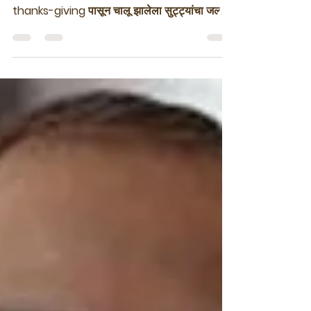
अमित शास्त्री
Mar 31
5 min read
Samwad March 2026
Super Bowl हा सण मोठा ...
अमेरिकेत जानेवारी चा पहिला आठवडा संपत आला की एक
अस्वस्थता आणि निराशा जाणवू लागते. जवळपास
thanks-giving पासून चालू झालेला सुट्ट्यांचा जल्लोष
संपलेला असतो. ऑफिसच्या रजा आणि बॅंकेतला बॅलन्स
दोघांनीही तळ गाठला असतो. नियमितपणे ऑफिस चे काम
करायची सवय जवळ जवळ मोडलेली असते. आणि आता
पुनःश्च हरी ओम करण्यापलीकडे काही पर्याय नसतो. बाहेर
हवेत जबरदस्त गारठा, सततचा हिमवर्षाव अशा कमालीच्या
भकास आणि निरुत्साही वातावरणात, मग एक आशेचा किरण
दिसतो आणि तो म्हणजे जानेवारी मधे सुरु होणारा अमेरिकन