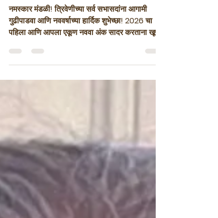
Samwad March 2026
संपादकीय
नमस्कार मंडळी! त्रिवेणीच्या सर्व सभासदांना आगामी
गुढीपाडवा आणि नववर्षाच्या हार्दिक शुभेच्छा! 2026 चा
पहिला आणि आपला एकूण नववा अंक सादर करताना खूप
आनंद होतोय. या वर्षाची सुरुवात मकर संक्रांतीच्या
कार्यक्रमाने झाली. जवळजवळ 80 सभासदांनी अतिशय
मेहनतीने मराठी चित्रपट सृष्टीच्या इतिहासावर आधारित
एक सुंदर कार्यक्रम सादर केला. 330 लोकांनी हजेरी
लावली, हा गेल्या काही वर्षातला विक्रम आहे. गेल्या दोन
वर्षांपासून आपण सुरू केलेला सामाजिक उपक्रमांना
समर्थन देण्याचा प्रयत्न यावर्षीही सुरु