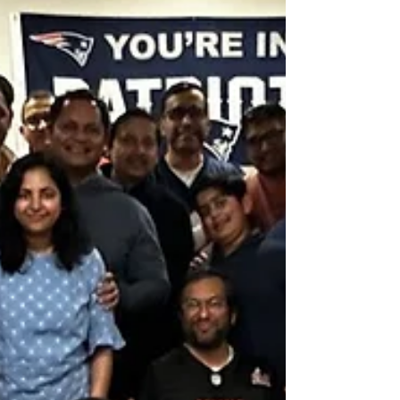
साठी ‘दृष्टः दृष्टः’ हे शब्द अगदीच कानाला खटकतात. हे
असं एका गाण्याचं दुसऱ्या भाषेत भाषांतर करताना त्या त्या
भाष