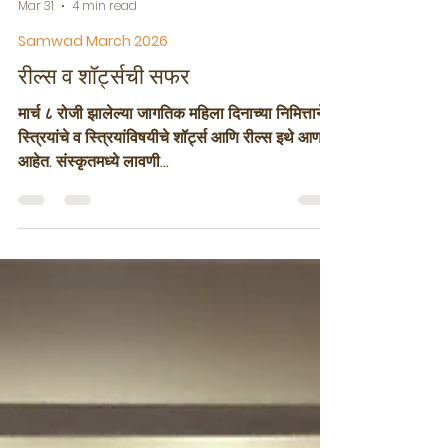
Load video
धनलक्ष्मी कुलकर्णी
Mar 31
4 min read
Samwad March 2026
रील्स व शॉर्ट्सची सफर
मार्च ८ रोजी झालेल्या जागतिक महिला दिनाच्या निमित्ताने हे
स्त्रियांचे व स्त्रियांविषयीचे शॉर्ट्स आणि रील्स इथे आणले
आहेत. संस्कृतमध्ये लावणी
https://youtu.be/q_r49E_neKA?
si=tt1WA1verNDJMBj4 हा कलात्मक प्रयोग म्हणून
बघितलं तर स्तुत्य आहेच, शिवाय गाणं सुरेल म्हंटलं आहे.
संस्कृत भाषांतराबाबतीत म्हणायचं तर गाण्यातल्या
मुखड्यापेक्षा कडवी जरा बरी वाटली. ‘दिसला गं दिसला’