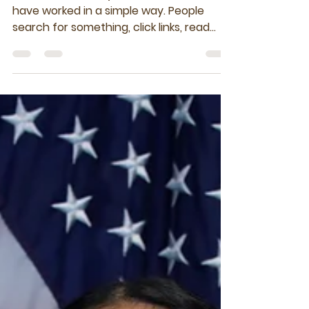
अतुल पराडकर
Mar 31
4 min read
Samwad March 2026
Agentic Browsers: A New
Way to Use the Internet
For more than 30 years, web browsers
have worked in a simple way. People
search for something, click links, read
information, and decide what to do next.
Early browsers like Netscape Navigator
started this model, and modern browsers
such as Google Chrome, Mozilla Firefox,