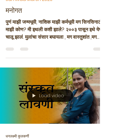
Vasudha Athavale
Mar 31
1 min read
Samwad March 2026
मनोगत
पुणं माझी जन्मभूमी, नाशिक माझी कर्मभूमी मग सिनसिनाटी
माझी कोण? मी इथली कशी झाले? २००३ पासून इथे येणं
चालू झालं. मुलांचा संसार बघायला , मग वास्तुशांत ,मग
नातवंडांचा जन्म आणि पुढे त्यांची ओढ. लहानपणी
नातवंडांना फिरवून प्ले एरियात नेऊन परिसर माहीत झाला.
पुढे जसे त्यांचे सॉकर चालू झाले तसे ती विस्तीर्ण मैदान
बघितली. १४ वर्षाच्या मुलांना टर्फ ग्राउंड वर फ्लडलाईट
मध्ये खेळताना बघून थक्क झाले. सॉकर गेम म्हणजे तर
इंटरनॅशनल इव्हेंट वाटावा असे वातावरण. हजारो प्रेक्षकांचे
काम करायला त