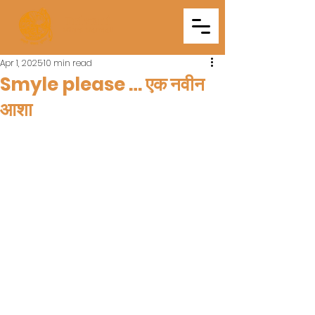
Triveni
Mitra Mandal
Apr 1, 2025
10 min read
Smyle please … एक नवीन
आशा