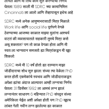
लाभले आणि मी तिथे काम सुरु करण्याचा निर्णय 
घेतला. 1989 साली मी SDRC च्या कामानिमित्त 
Cincinnati ला आलो आणि तेंव्हापासून इथेच आहे.
SDRC मध्ये अनेक आयुष्यभरासाठी मित्र मिळाले. 
Work life आणि social life पूर्णपणे वेगळे 
ठेवण्याच्या आजच्या काळात माझ्या मुलांना आश्चर्य 
वाटतं की व्यवसायातले सहकारी तुमचे मित्र कसे 
असू शकतात? पण तो काळ वेगळा होता आणि मी 
स्वतःला भाग्यवान समजतो. ह्या मित्रांकडून मी खूप 
शिकलो. 
SDRC मध्ये मी 10 वर्षं होतो. ह्या दरम्यान माझा 
जोडीदाराचा शोध सुरु झाला. संध्या त्या वेळेला PhD 
करत होती. एकमेकांचे स्वभाव आणि जोडीदाराकडून 
अपेक्षा ह्यांचा अंदाज आल्यावर आम्ही लग्नाचा निर्णय 
घेतला. 31 डिसेंबर 1992 ला आमचं लग्न झालं. 
लग्नानंतर साधारण 6 महिन्यात PhD संपवून संध्या 
अमेरिकेला येईल अशी अपेक्षा होती. पण PhD खूपच 
लांबत गेली. नवीन लग्न झालेल्या ह्या काळात 