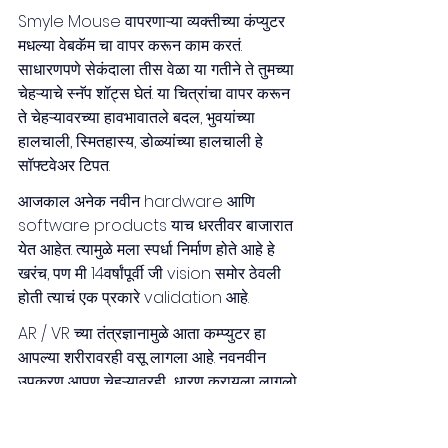
Smyle Mouse वापरणाऱ्या व्यक्तीच्या कंप्युटर 
मधल्या वेबकॅम चा वापर करून काम करतं. 
साधारणपणे सेकंदाला तीस वेळा या गतीने ते तुमच्या 
चेहऱ्याचे स्नॅप शॉट्स घेतं. या चित्रांचा वापर करून 
ते चेहऱ्यावरच्या हावभावातले बदल, भुवयांच्या 
हालचाली, स्मितहास्य, डोळ्यांच्या हालचाली हे 
सॉफ्टवेअर टिपत. 
आजकाल अनेक नवीन hardware आणि 
software products याच धरतीवर बाजारात 
येत आहेत. त्यामुळे मला स्पर्धा निर्माण होते आहे हे 
खरंच, पण मी 14वर्षांपूर्वी जी vision समोर ठेवली 
होती त्याचं एक प्रकारे validation आहे. 
AR / VR च्या तंत्रज्ञानामुळे आता कम्प्युटर हा 
आपल्या शरीरावरही वसू लागला आहे. नवनवीन 
उपकरण आपण चेहऱ्यावरही  धारण करायला लागलो 
आहोत. सध्याही टेक्नॉलॉजी वापरताना आपल्याला 
हाताच्या हालचाली करून कंन्ट्रोलरची बटणं 