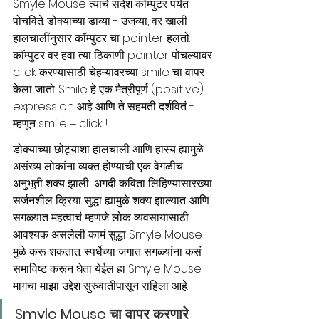
Smyle Mouse त्यांचे संदेश कॉम्पुटर पर्यंत 
पोचविते. डोक्याच्या डाव्या - उजव्या, वर खाली 
हालचालींनुसार कॉम्पुटर चा pointer हलतो. 
कॉम्पुटर वर हवा त्या ठिकाणी pointer पोचल्यावर 
click करण्यासाठी चेहऱ्यावरच्या smile चा वापर 
केला जातो. Smile हे एक मैत्रीपूर्ण (positive) 
expression आहे आणि ते सहमती दर्शवितं - 
म्हणून smile = click !
डोक्याच्या छोट्याशा हालचाली आणि हास्य ह्यामुळे 
असंख्य लोकांना व्यक्त होण्याची एक वेगळीच 
अनुभूती शक्य झाली! अगदी कविता लिहिण्यासारख्या 
सर्जनशील क्रिया सुद्धा ह्यामुळे शक्य झाल्यात. आणि 
सगळ्यात महत्वाचं म्हणजे लोक व्यवसायासाठी 
आवश्यक असलेली कामं सुद्धा Smyle Mouse 
मुळे करू शकतात. स्पर्धेच्या जगात सगळ्यांना कसं 
समाविष्ट करून घेता येईल हा Smyle Mouse 
मागचा माझा उद्देश सुरुवातीपासून राहिला आहे. 
Smyle Mouse चा वापर करणारे 