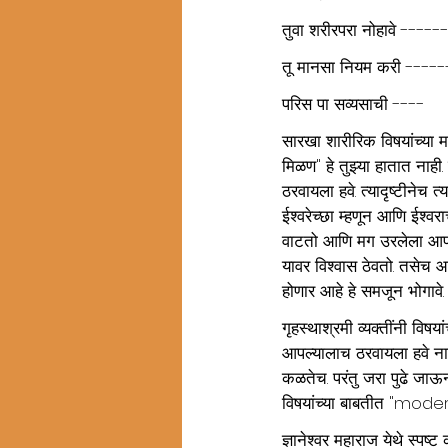
तुवा शरीरपरा नोहावे -----
तू मानसा नियम करी -----
परिस पा सव्यसाची ----
सारखा शारीरिक विषयांच्या
मिळण" हे तुझ्या हातात नाह
ठरवायला हवे. त्यादृष्टीनेच 
ईश्वरेच्छा म्हणून आणि ईश्व
वाटतो आणि मग उरलेला आपण 
यावर विश्वास ठेवतो. तसेच आ
होणार आहे हे समजून भोगावे
गृहस्थाश्रमी व्यक्तींनी वि
आपल्यालाच ठरवायला हवे ना
कळतेच. परंतु जरा पुढे जाऊन
विषयांच्या बाबतीत "mod
ज्ञानेश्वर महाराज येथे स्पष