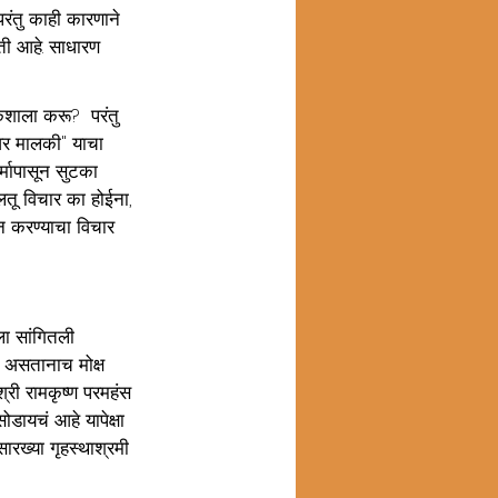
परंतु काही कारणाने 
िती आहे. साधारण 
शाला करू?  परंतु 
ावर मालकी" याचा 
्मापासून सुटका 
तू विचार का होईना, 
न करण्याचा विचार 
ला सांगितली 
 असतानाच मोक्ष 
्री रामकृष्ण परमहंस 
डायचं आहे यापेक्षा 
ारख्या गृहस्थाश्रमी 