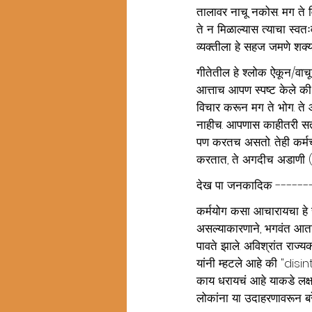
तालावर नाचू नकोस. मग ते वि
ते न मिळाल्यास त्याचा स्वतः
व्यक्तीला हे सहज जमणे शक्य
गीतेतील हे श्लोक ऐकून/वा
आत्ताच आपण स्पष्ट केले की
विचार करून मग ते भोग. ते 
नाहीच. आपणास काहीतरी सतत
पण करतच असतो. तेही कर्मच!
करतात, ते अगदीच अडाणी ( ग
देख पा जनकादिक ------
कर्मयोग कसा आचारायचा हे स
असल्याकारणाने, भगवंत आता
पावते झाले. अविश्रांत राज्
यांनी म्हटले आहे की "disi
काय धरायचं आहे याकडे लक्ष 
लोकांना या उदाहरणावरून ब