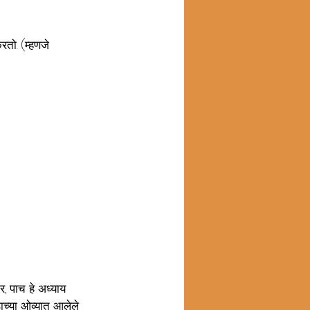
रतो. (म्हणजे 
र, पाच हे अध्याय 
ठाच्या ओव्यात आलेले 