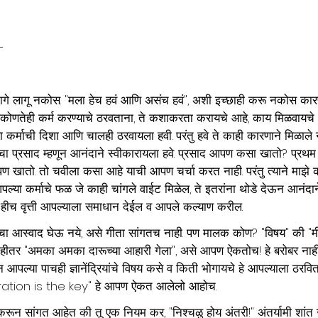
-
-
 मागे लागू नकोस. "मला हेच हवं आणि असंच हवं", अशी इच्छाही करू नकोस क
ी. कोणतेही कर्म करण्याचे ठरवताना, ते कशाकरता करायचे आहे, काय मिळवायच
त्या कर्माची दिशा आणि चालही ठरवायला हवी. परंतु हवे ते काही कारणाने मिळाले
राचा प्रसाद म्हणून आनंदाने स्वीकारायला हवे. प्रसाद आपण कसा खातो? प्रथम आ
खातो. तो चवीला कसा आहे याची आपण चर्चा करत नाही. परंतु त्याने माझे 
पल्या कर्माचे फळ जे काही चांगले वाईट मिळेल, ते इतरांना थोडे देऊन आनंदाने
. हीच वृत्ती आपल्याला समाधान देईल व आपले कल्याण करील. 
षयांचा आस्वाद घेऊ नये, असे गीता सांगतच नाही. पण मालक कोण? "विषय" की "मी
हीतर "अमका अमका दारूच्या आहारी गेला", असे आपण ऐकतोच! हे बरोबर नाही
 आपल्या पाचही ज्ञानेंद्रियांचे विषय कसे व किती भोगायचे हे आपल्याला ठरवित
eration is the key" हे आपण ऐकत आलेलो आहोच.
्ट करून सांगत आहेत की तू एक नियम कर, "निश्चळु होय अंतरी!" अंतर्यामी शांत रह