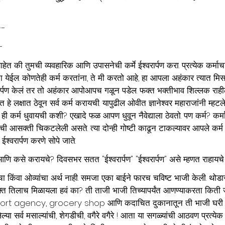
--
-
हेत की तुमची व्यवहारिक आणि उपासनेची कर्मे ईश्वरार्पण करा. प्रत्येक कर्माच
ता येईल. कोणतेही कर्म करतांना, ते मी करतो आहे, हा आपला अहंकार त्यात मि
श्वरार्पण केलं तर तो अहंकार आपोआपच गळून पडेल. फक्त भक्तीभाव शिल्लक राहील
े लक्षात ठेवून सर्व कर्म करायची. यापुढील ओवीत ज्ञानेश्वर महाराजांनी म्हटल
आता ही कर्म धुवायची कशी? एखादे फळ आपण धुवून नैवेद्याला ठेवतो. पण कर्म? कर्म
वाची आसक्ती चिकटलेली असते. त्या दोन्ही गोष्टी काढून टाकल्यावर आपले कर्म ध
ईश्वरार्पण करणे सोपे जाते.
ि कसे करायचे? दिवसभर सतत "ईश्वरार्पण" "ईश्वरार्पण" असे म्हणत राहायचे
चा किंवा ओव्यांचा अर्थ नाही. समजा एका बाईने फारच चविष्ट भाजी केली. थोड
 फक्त तिलाच मिळायला हवं का? ती ताजी भाजी तिच्यापर्यंत आणण्याकरता किती 
ort agency, grocery shop आणि कदाचित दुकानातून ती भाजी घरी आ
लेल्या सर्व मसाल्यांची, शेगडीची, वगैरे वगैरे ! आता या सगळ्यांची आठवण प्रत्ये