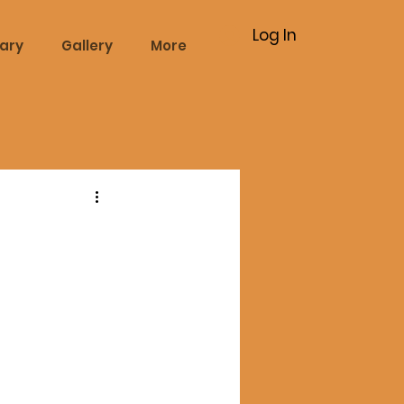
Log In
rary
Gallery
More