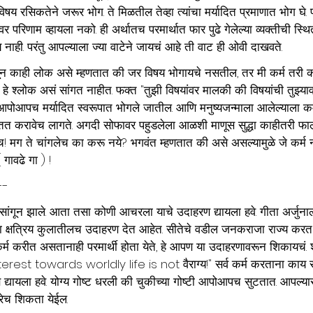
षय रसिकतेने जरूर भोग. ते मिळतील तेव्हा त्यांचा मर्यादित प्रमाणात भोग घे. 
वर परिणाम व्हायला नको. ही अर्थातच परमार्थात फार पुढे गेलेल्या व्यक्तीची स्थ
 नाही. परंतु आपल्याला ज्या वाटेने जायचं आहे ती वाट ही ओवी दाखवते.
चून काही लोक असे म्हणतात की जर विषय भोगायचे नसतील, तर मी कर्म तरी क
 हे श्लोक असं सांगत नाहीत. फक्त "तुझी विषयांवर मालकी की विषयांची तुझ्य
आपोआपच मर्यादित स्वरूपात भोगले जातील. आणि मनुष्यजन्माला आलेल्याला कर
 करावेच लागते. अगदी सोफावर पहुडलेला आळशी माणूस सुद्धा काहीतरी फाल
 मग ते चांगलेच का करू नये? भगवंत म्हणतात की असे असल्यामुळे जे कर्म 
ावढे गा ) !
--
ांगून झाले. आता तसा कोणी आचरला याचे उदाहरण द्यायला हवे. गीता अर्जुना
 क्षत्रिय कुलातीलच उदाहरण देत आहेत. सीतेचे वडील जनकराजा राज्य करत
यकर्म करीत असतानाही परमार्थी होता येते, हे आपण या उदाहरणावरून शिकायचं. श
nterest towards worldly life is not वैराग्य!" सर्व कर्म करताना काय सो
द्यायला हवे. योग्य गोष्ट धरली की चुकीच्या गोष्टी आपोआपच सुटतात. आपल्यास
रेच शिकता येईल.