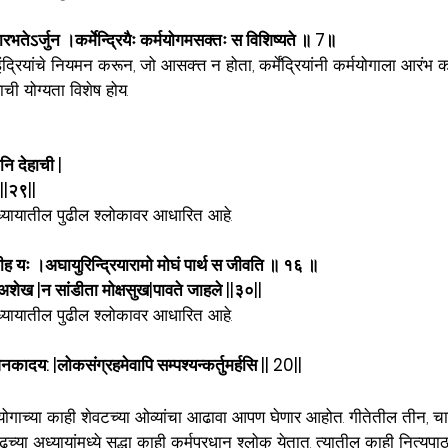
यारभतेऽर्जुन ।कर्मेन्द्रियैः कर्मयोगमसक्तः स विशिष्यते ॥ 7॥
इंद्रियांचे नियमन करून, जो आसक्त्त न होता, कर्मेंद्रियांनी कर्मयोगाला आरंभ क
्याची योग्यता विशेष होय. 
ोनि देहाची |
 ||२९||
्यायातील पुढील श्लोकावर आधारित आहे.
तयतीह यः ।अघायुरिन्द्रियारामो मोघं पार्थ स जीवति ॥ १६ ॥
शेख |न सांडीता मोक्षसुख|पावते जाहले ||३०||
्यायातील पुढील श्लोकावर आधारित आहे.
जनकादय: |लोकसंग्रहमेवापि सम्पश्यन्कर्तुमर्हसि || 20||
र्मयोगाच्या काही शेवटच्या ओव्यांचा आढावा आपण घेणार आहोत. गीतेतील तीन, चा
च्या अध्यायांमध्ये सुद्धा काही कर्मप्रधान श्लोक येतात. त्यातील काही नित्यपा