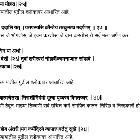
या मोहरा ||२५||
्यायातील पुढील श्लोकावर आधारित आहे.
ि ददासि यत् ।यत्तपस्यसि कौन्तेय तत्कुरुष्व मदर्पणम् ॥ २७ ॥
रतोस, जे भोगतोस, जे हवन करतोस, जे दान करतोस, ते सर्व मला अर्पण कर.
ेन या अर्था |
ेसी ||२६||तुवां शरीरपरां नोहावें|कामनाजात सांडावे  |
सकाळ ||२७||
ा अध्यायातील पुढील श्लोकावर आधारित आहे.
्यात्मचेतसा |निराशीर्निर्ममो भूत्वा युध्यस्व विगतज्वर: || 30||
िकाणी ठेवून, माझ्या ठिकाणी सर्व उचित कर्मे समर्पित करून, निरिछ व निरहंकार
य अंतरी |मग कर्मेंद्रिये व्यापारु|वर्ततु सुखे ||२८||
्यायातील पुढील श्लोकावर आधारित आहे.