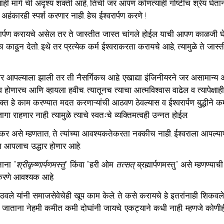
च्याही मागे ची अदृश्य शक्ती आहे, तिची जर आपण कोणत्याही गोष्टीचं श्रेय घे
ंकारही स्पर्श करणार नाही. हेच ईश्वरार्पण करणे !
वरार्पण करायचे असेल तर ते जास्तीत जास्त चांगले होईल याची आपण काळजी घ
लेच काढून देतो. इथे तर प्रत्येक कर्म ईश्वराकरता करायचे आहे, त्यामुळे ते जास्
व जर आपल्याला झाली तर ती नैसर्गिकच आहे. एखाद्या इंजिनीयरने जर असामान्य 
णीव होणारच आणि व्हायला हवीच. त्यातूनच त्याचा आत्मविश्वास वाढेल व त्यापेक्षाह
्त हे काम करण्यात मदत करणाऱ्यांची आठवण ठेवल्यास व ईश्वरार्पण बुद्धीने कर्
ा राहणार नाही. त्यामुळे त्याचे स्वतःचे व्यक्तिमत्वही उन्नत होईल.
 कर असे म्हणतात, ते त्यांच्या आवश्यकतेकरता नक्कीच नाही. ईश्वराला आपल्य
ून आपलाच उद्धार होणार आहे.
ाना "
श्रीकृष्णार्पणमस्तु
" किंवा "हरी ओम 
तत्सत्
 ब्रह्मार्पणमस्तु" असे म्हणण्या
करणे आवश्यक आहे.
आठवले यांनी समाजसेवेचेही खूप काम केले. ते कसे करायचे हे इतरांनाही शिकवले
जाताना नेहमी कमीत कमी दोघांनी जायचे. एकट्याने कधी नाही. म्हणजे कोणीह