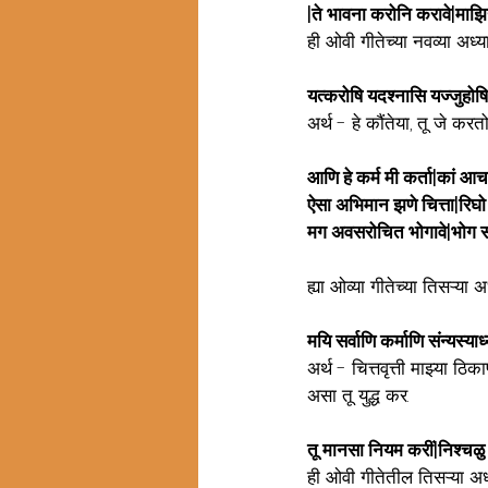
|ते भावना करोनि करावे|माझि
ही ओवी गीतेच्या नवव्या अध
यत्करोषि यदश्न‍ासि यज्ज‍ुहोष
अर्थ - हे कौंतेया, तू जे क
आणि हे कर्म मी कर्ता|कां आचर
ऐसा अभिमान झणे चित्ता|रिघो द
मग अवसरोचित भोगावे|भोग 
ह्या ओव्या गीतेच्या तिसऱ्य
मयि सर्वाणि कर्माणि संन्यस्याध
अर्थ - चित्तवृत्ती माझ्या ठ
असा तू युद्ध कर. 
तू मानसा नियम करीं|निश्चळु हो
ही ओवी गीतेतील तिसऱ्या अध