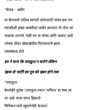
*बेताब - अधीर
या शेरामध्ये गालिब म्हणतो प्रेमासाठी संयम हवा पण 
त्याचवेळी इच्छा व्यक्तीला अधीर करतात. तो तोल सां
भाळावा लागतो, नाही तर या संयम आणि उत्कट अधी
रतेच्या तीव्र खेचाखेचीत प्रियकराचे हृदय 
रक्तबंबाळ होते.
हम ने माना कि तग़ाफ़ुल न करोगे लेकिन
ख़ाक हो जाएँगे हम तुम को ख़बर होने तक
*तग़ाफ़ुल - 
बेपर्वाईने दुर्लक्ष (तग़ाफ़ुल वरून 'गाफिल' हा शब्द आ
ला आहे. याचा वापर झिहाले-
मिस्किन मध्ये खुसरोनेही केलाय) 