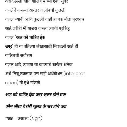
असदउल्ला खान गालिब यांच्या एका सुंदर 
गजलेने करूया. खरंतर गालीबची कुठली 
गज़ल घ्यावी आणि कुठली नाही हा एक मोठा प्रश्नच 
आहे. तरीही मी धाडस करून त्याची प्रसिद्ध 
गजल 
"आह को चाहिए ईक 
उम्र"
 ही या पहिल्या लेखासाठी निवडली आहे. ही 
गालिबची सर्वोत्तम 
गज़ल आहे, त्याच्या या काव्याचे खरंतर अनेक 
अर्थ निघू शकतात. पण माझे अर्थबोधन (interpret
ation) मी इथे मांडतो.
आह को चाहिए ईक उम्र असर होने तक
कौन जीता है तेरी ज़ुल्फ़ के सर होने तक
*आह - उसासा (sigh)