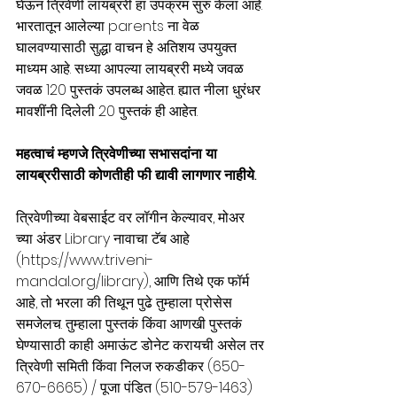
घेऊन त्रिवेणी लायब्ररी हा उपक्रम सुरु केला आहे. 
भारतातून आलेल्या parents ना वेळ 
घालवण्यासाठी सुद्धा वाचन हे अतिशय उपयुक्त 
माध्यम आहे. सध्या आपल्या लायब्ररी मध्ये जवळ 
जवळ 120 पुस्तकं उपलब्ध आहेत. ह्यात नीला धुरंधर 
मावशींनी दिलेली 20 पुस्तकं ही आहेत. 
महत्वाचं म्हणजे त्रिवेणीच्या सभासदांना या 
लायब्ररीसाठी कोणतीही फी द्यावी लागणार नाहीये. 
त्रिवेणीच्या वेबसाईट वर लॉगीन केल्यावर, मोअर 
च्या अंडर Library नावाचा टॅब आहे 
(
https://www.triveni-
mandal.org/library
), आणि तिथे एक फॉर्म 
आहे, तो भरला की तिथून पुढे तुम्हाला प्रोसेस 
समजेलच. तुम्हाला पुस्तकं किंवा आणखी पुस्तकं 
घेण्यासाठी काही अमाऊंट डोनेट करायची असेल तर 
त्रिवेणी समिती किंवा निलज रुकडीकर (650-
670-6665) / पूजा पंडित (510-579-1463) 