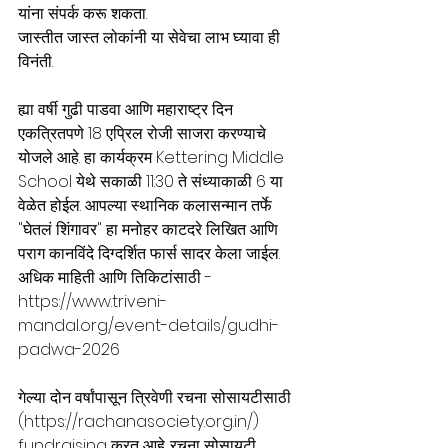
यांना संपर्क करू शकता. 
जास्तीत जास्त लोकांनी या सेवेचा लाभ घ्यावा ही 
विनंती. 
ह्या वर्षी गुढी पाडवा आणि महाराष्ट्र दिन 
एकत्रितपणे 18 एप्रिल रोजी साजरा करण्याचे 
योजले आहे. हा कार्यक्रम Kettering Middle 
School येथे सकाळी 11:30 ते संध्याकाळी 6 या 
वेळेत होईल. आपल्या स्थानिक कलासन्मान तर्फे 
"घेतलं शिंगावर" हा मनोहर काटदरे लिखित आणि 
पराग कानविंदे दिग्दर्शित फार्स सादर केला जाईल. 
अधिक माहिती आणि तिकिटांसाठी - 
https://www.triveni-
mandal.org/event-details/gudhi-
padwa-2026
गेल्या दोन वर्षांपासून त्रिवेणी रचना सोसायटीसाठी  
(
https://rachanasociety.org.in/
) 
fundraising करत आहे. रचना सोसायटी 