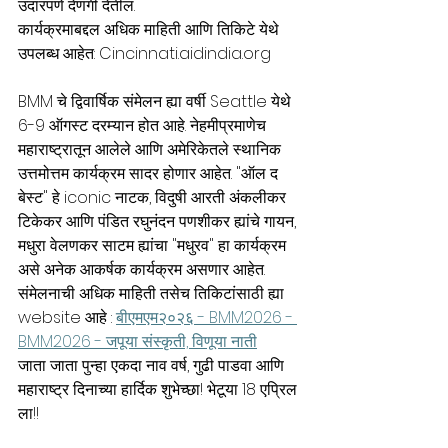
उदारपणे देणगी देतील.
कार्यक्रमाबद्दल अधिक माहिती आणि तिकिटे येथे 
उपलब्ध आहेत: 
Cincinnati.aidindia.org
BMM चे द्विवार्षिक संमेलन ह्या वर्षी Seattle येथे 
6-9 ऑगस्ट दरम्यान होत आहे. नेहमीप्रमाणेच 
महाराष्ट्रातून आलेले आणि अमेरिकेतले स्थानिक 
उत्तमोत्तम कार्यक्रम सादर होणार आहेत. "ऑल द 
बेस्ट" हे iconic नाटक, विदुषी आरती अंकलीकर 
टिकेकर आणि पंडित रघुनंदन पणशीकर ह्यांचे गायन, 
मधुरा वेलणकर साटम ह्यांचा "मधुरव" हा कार्यक्रम 
असे अनेक आकर्षक कार्यक्रम असणार आहेत. 
संमेलनाची अधिक माहिती तसेच तिकिटांसाठी ह्या 
website आहे : 
बीएमएम२०२६ - BMM2026 - 
BMM2026 - जपूया संस्कृती, विणूया नाती
जाता जाता पुन्हा एकदा नाव वर्ष, गुढी पाडवा आणि 
महाराष्ट्र दिनाच्या हार्दिक शुभेच्छा! भेटूया 18 एप्रिल 
ला!!