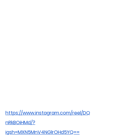
https://www.instagram.com/reel/DQ
nRkBOiHMd/?
igsh=MXN5MnV4NGlrOHd5YQ==