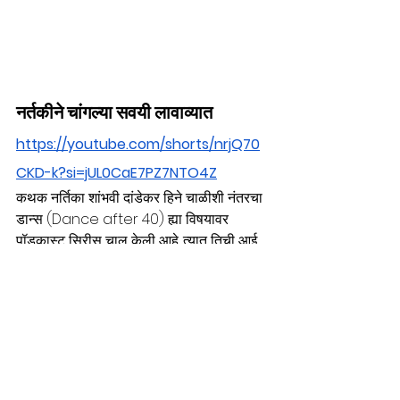
नर्तकीने चांगल्या सवयी लावाव्यात
https://youtube.com/shorts/nrjQ70
CKD-k?si=jUL0CaE7PZ7NTO4Z
कथक नर्तिका शांभवी दांडेकर हिने चाळीशी नंतरचा 
डान्स (Dance after 40) ह्या विषयावर 
पॉडकास्ट सिरीस चालू केली आहे. त्यात तिची आई  
- पं.मनीषा साठे ह्यांच्या पासून सुरु करून आणि मग 
पं.शमा  भाटे, शर्वरी जमेनीस अशा वयाने 
चाळीशीपुढच्या आणि नावाजलेल्या नृत्यांगना येऊन 
गेल्यात. प्रत्येक व्हिडिओ बघण्यासारखाच आहे. 
मनीषाताई तर वयाने आता ७३ आणि शमा भाटेही ७५ 
तरीही कमालीच्या ताकदीचं नृत्य सादर करतात. 
शर्वरी आणि शमा ताईंच्या गुरु कै. पंडिता रोहिणी भाटे 