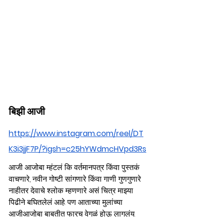
बिझी आजी
https://www.instagram.com/reel/DT
K3i3jjF7P/?igsh=c25hYWdmcHVpd3Rs
आजी आजोबा म्हंटलं कि वर्तमानपत्र किंवा पुस्तकं 
वाचणारे, नवीन गोष्टी सांगणारे किंवा गाणी गुणगुणारे 
नाहीतर देवाचे श्लोक म्हणणारे असं चित्र माझ्या 
पिढीने बघितलेलं आहे. पण आताच्या मुलांच्या 
आजीआजोबा बाबतीत फारच वेगळं होऊ लागलंय. 