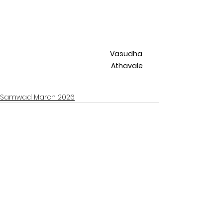
Vasudha 
Athavale
Samwad March 2026
See All
Related Posts