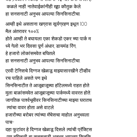
 कळले नाही. नातेवाईकांनीही खूप कौतुक केले. 
हा सनसनाटी अनुभव आपल्या सिनसिनाटीचा.
आम्ही इथे असताना खग्रास सूर्यग्रहण इथून 100 
मैल अंतरावर १००% 
होते .आम्ही ते बघायला एका शेकडो एकर च्या पार्क म
ध्ये गेलो .भर दिवसा पूर्ण अंधार, डायमंड रिंग, 
हे हजारो लोकांसमवेत बघितले. 
हा सनसनाटी अनुभव आपल्या सिनसिनाटीचा.
एरवी टेनिसचे दिग्गज खेळाडू माझ्यासारखीने टीव्हीव
रच पाहिले असते .पण इथे  
सिनसिनाटीत ते आजूबाजूच्या हॉटेलमध्ये राहत होते 
मुला बाळांसमवेत आजूबाजूच्या पार्कमध्ये वावरत होते. 
जागतिक पार्श्वभूमीवर सिनसिनाटीच्या माझ्या घरातच
 त्यांचा वावर होता असे वाटले. 
हजारोंच्या बरोबर त्यांच्या मॅचेसचा माहोल अनुभवला 
पाच-
दहा फुटांवर हे दिग्गज खेळाडू दिसले .त्यांची प्रॅक्टिस
 पण बघितली .हा सनसनाटी अनुभव आपल्या सिनसि