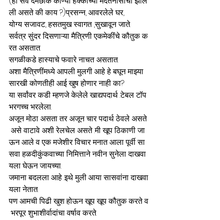
(ही सर्व दमछाक कोण्या हक्काच्या मदतनीसाची झाले
ली असते की काय ?)प्रसन्न, आवरलेले घर, 
योग्य सजावट, हसतमुख स्वागत ,सुखावून जाते. 
सर्वत्र सुंदर दिसणाऱ्या मैत्रिणी एकमेकींचे कौतुक क
रत असतात. 
सगळीकडे हास्याचे फवारे नाचत असतात. 
अशा मैत्रिणींमध्ये आपली मुलगी आहे हे बघून माझ्या
सारखी कोणतीही आई खुष होणार नाही का? 
या सर्वांवर कडी म्हणजे केलेले खाद्यपदार्थ .टेबल टॉप 
भरगच्च भरलेला. 
अजून मोठा असता तर अजून चार पदार्थ ठेवले असते
 असे वाटावे अशी रेलचेल असते .मी खूप ठिकाणी जा
ऊन आले व एक मजेशीर विचार मनात आला पूर्वी सा
सवा हळदीकुंकवाच्या निमित्ताने नवीन सुनेला दाखवा
यला घेऊन जायच्या. 
जमाना बदलला आहे .इथे मुली आया सासवांना दाखवा
यला नेतात. 
पण आमची पिढी खुश होऊन खूप खूप कौतुक करते व
 भरपूर शुभाशीर्वादांचा वर्षाव करते. 