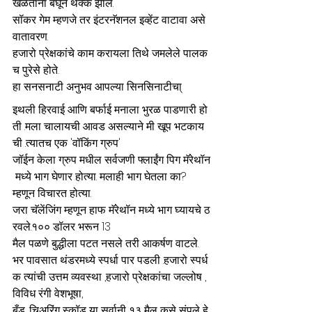
खेळताना बघून थक्क झाले. 
सॉकर गेम म्हणजे तर इंटरनॅशनल इव्हेंट वाटावा असे 
वातावरण. 
हजारो प्रेक्षकांचे काम करायला तिथे जमलेले पालक
च पुरेसे होते. 
हा सनसनाटी अनुभव आपल्या सिनसिनाटीचा्
इथली हिरवाई आणि बर्फाई मनाला भुरळ पाडणारी हो
ती .मला चालायची आवड असल्याने मी खूप भटकाय
ची .त्यातच एक 'वॉकिंग ग्रुप' 
जॉईन केला ग्रुप मधील सर्वजणी फ्लाईंग पिग मॅरेथॉन
 मध्ये भाग घेणार होत्या. मलाही भाग घेतला का? 
म्हणून विचारत होत्या. 
जरा चॅलेंजिंग म्हणून हाफ मॅरेथॉन मध्ये भाग घ्यायचे ठ
रवले.१०० डॉलर भरून 13 
मैल पळणे बुद्धीला पटत नसले तरी आकर्षण वाटले. 
भर पावसात थंडरमध्ये स्पर्धा पार पडली .हजारो स्पर्ध
क त्यांची उत्तम व्यवस्था ,हजारो प्रेक्षकांचा जल्लोष ,
विविध रंगी वेशभूषा, 
बँड ,चिअरिंग स्कॉड या सर्वानी १३ मैल कसे संपले हे