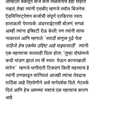
आम्हाला बँकेतून कर्ज कसं मिळवायचं हेही माहीत 
नव्हतं, तेव्हा त्यांनी एसबीए म्हणजे स्मॉल बिजनेस 
ऍडमिनिस्ट्रेशन कर्जाची संपूर्ण प्रक्रिया स्वतः 
हाताळली. पेपरवर्क, अंडरराईटरशी बोलणं, सगळं. 
आम्ही त्यांना इक्विटी देऊ केली, पण त्यांनी साफ 
नाकारलं आणि म्हणाले, 
"मराठी माणूस पुढे गेला 
पाहिजे. हेच एकमेव उद्दिष्ट आहे माझ्यासाठी". 
 त्यांनी 
एक महत्त्वाचा सल्लाही दिला होता, "तुम्हा दोघांमध्ये 
कधी भांडण झालं तर मी स्वतः येऊन कानाखाली 
मारेन!"  म्हणजे भागीदारी टिकवणं किती महत्त्वाचं हे 
त्यांनी ठणकावून सांगितलं. आजही त्यांचा तेवढाच 
पाठिंबा आहे. त्रिवेणीने असे मार्गदर्शक दिले, नेटवर्क 
दिलं आणि हेच आमच्या यशाचं एक महत्त्वाचं कारण 
आहे.