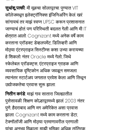
सुधांशू पत्की: 
मी मूळचा सोलापूरचा. पुण्यात VIT 
कॉलेजमधून इलेक्ट्रॉनिक्स इंजिनिअरिंग केलं. खरं 
सांगायचं तर माझं स्वप्न UPSC करून प्रशासनात 
जाण्याचं होतं. पण परिस्थिती बदलत गेली आणि मी IT 
क्षेत्रात आलो. Cognizant मध्ये अनेक वर्षे काम 
करताना प्रॉडक्ट डेव्हलपमेंट, डिलिव्हरी आणि 
मोठ्या एंटरप्राइज सिस्टीम्स कशा उभ्या करायच्या 
हे शिकलो. नंतर Oracle मध्ये गेलो, जिथे 
स्केलेबल प्रॉडक्ट्स, एंटरप्राइज ग्राहक आणि 
व्यवसायिक दृष्टिकोन अधिक जवळून समजला. 
त्यानंतर स्टार्टअप जगतात प्रवेश केला आणि तिथून 
उद्योजकतेचा प्रवास सुरू झाला.
नितीन करंडे: 
माझं गाव सातारा जिल्ह्यातील 
पुसेसावळी. शिक्षण कोल्हापूरमध्ये झालं. 2003 नंतर 
पुणे, हैदराबाद आणि मग अमेरिकेत असा प्रवास 
झाला. Cognizant मध्ये काम करताना डेटा, 
टेक्नॉलॉजी आणि मोठ्या प्रमाणावरील प्रणाली 
यांचा अनुभव मिळाला. माझी भूमिका अधिक तांत्रिक 