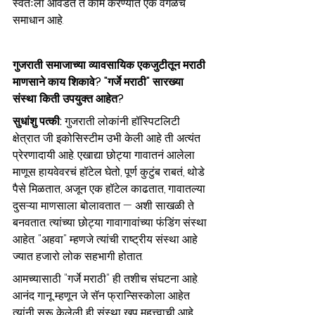
स्वतःला आवडतं ते काम करण्यात एक वेगळंच 
समाधान आहे.
गुजराती समाजाच्या व्यावसायिक एकजुटीतून मराठी 
माणसाने काय शिकावे? "गर्जे मराठी" सारख्या 
संस्था किती उपयुक्त आहेत?
सुधांशु पत्की: 
गुजराती लोकांनी हॉस्पिटलिटी 
क्षेत्रात जी इकोसिस्टीम उभी केली आहे ती अत्यंत 
प्रेरणादायी आहे. एखाद्या छोट्या गावातनं आलेला 
माणूस हायवेवरचं हॉटेल घेतो, पूर्ण कुटुंब राबतं, थोडे 
पैसे मिळतात, अजून एक हॉटेल काढतात, गावातल्या 
दुसऱ्या माणसाला बोलावतात — अशी साखळी ते 
बनवतात. त्यांच्या छोट्या गावागावांच्या फंडिंग संस्था 
आहेत. "अहवा" म्हणजे त्यांची राष्ट्रीय संस्था आहे 
ज्यात हजारो लोक सहभागी होतात.
आमच्यासाठी "गर्जे मराठी" ही तशीच संघटना आहे. 
आनंद गानू म्हणून जे सॅन फ्रान्सिस्कोला आहेत 
त्यांनी सुरू केलेली ही संस्था खूप महत्त्वाची आहे. 