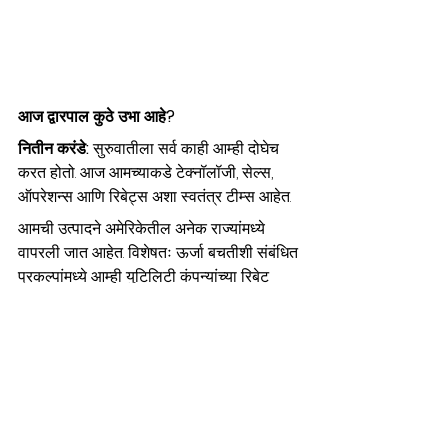
आज द्वारपाल कुठे उभा आहे?
नितीन करंडे: 
सुरुवातीला सर्व काही आम्ही दोघेच 
करत होतो. आज आमच्याकडे टेक्नॉलॉजी, सेल्स, 
ऑपरेशन्स आणि रिबेट्स अशा स्वतंत्र टीम्स आहेत.
आमची उत्पादने अमेरिकेतील अनेक राज्यांमध्ये 
वापरली जात आहेत. विशेषतः ऊर्जा बचतीशी संबंधित 
प्रकल्पांमध्ये आम्ही युटिलिटी कंपन्यांच्या रिबेट 
कार्यक्रमांचा प्रभावी वापर करून ग्राहकांना 
अधिक मूल्य देत आहोत.
पुढील वाटचाल कशी दिसते?
सुधांशू पत्की:
आमचा उद्देश फक्त स्मार्ट लॉक 
विकण्याचा नाही. आम्हाला संपूर्ण हॉटेल इकोसिस्टम 