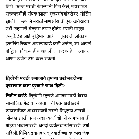
तिथे  फक्त मराठी कंपन्यांनी पिच केलं, महाराष्ट्र 
सरकारशीही संपर्क झाला, मुख्यमंत्र्यांबरोबर  मीटिंग 
झाली — म्हणजे मराठी माणसांसाठी एक खरोखरच 
उभी राहणारी यंत्रणा तयार होतेय. मराठी माणूस 
एज्युकेटेड आहे, बुद्धिमान आहे — गुजराती लोकांचं 
हसलिंग स्किल आपल्याकडे कमी असेल, पण आपलं 
बौद्धिक कौशल्य हीच आपली ताकद आहे — त्यावर 
आपण उद्योग उभा करू शकतो.
त्रिवेणी मराठी समाजाने तुमच्या उद्योजकतेच्या 
प्रवासात कशा प्रकारे साथ दिली?
नितीन करंडे: 
त्रिवेणी म्हणजे आमच्यासाठी केवळ 
सामाजिक मेळावा नव्हता - ती एक खरोखरची 
व्यावसायिक आधारशक्ती ठरली. तिथूनच आमची 
ओळख झाली एका अशा व्यक्तीशी जी आमच्यासाठी 
मोठ्या भावासारखी, अगदी वडीलधाऱ्यांसारखी, उभी 
राहिली. मिलिंद इनामदार. सुरुवातीच्या काळात जेव्हा 