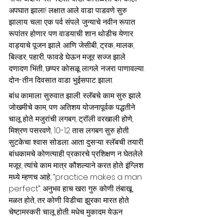
अपघात झाला! लक्षात आले वाडा पाडवणे सुरु 
झालाय. चला एक पर्व संपले. जुन्याचे नवीन रूपात 
रूपांतर होणार. पण वाडयाची शान थोडीच येणार. 
वाड्याचे पूजन झाले. आणि जेसीबी, ट्रक, मालक, 
बिल्डर, पहारी, फावडे घेऊन मजूर सज्ज झाले. 
दणादण भिंती, छप्पर कोसळू लागले. नजरा पाणावल्या. 
दोन-तीन दिवसात वाडा भुईसपाट झाला.
बांध कामाला सुरुवात झाली. स्लॅबचे काम सुरु झाले. 
जोखमीचे काम, पण अतिशय योजनापूर्वक पद्धतीने 
चालू होते. मजुरांची लगबग, ट्रॉली वरखाली होणे, 
मिश्रण पसरवणे, 10-12 तास लगबग सुरु होती. 
सुटकेचा श्वास सोडला. आता दुसऱ्या स्लॅबची तयारी. 
बांधकामचे कोणत्याही प्रकारचे प्रशिक्षण न घेतलेले 
मजूर, त्यांचे काम मात्र कौशल्याने करत होते. इंग्लिश 
मध्ये म्हणच आहे, “practice makes a man 
perfect”. अनुभव हाच खरा गुरु. कोणी तंबाखू 
मळत होते, तर कोणी विडीचा झुरका मारत होते. 
चेष्टामस्करी चालू होती. मधेच मुकादम येऊन 