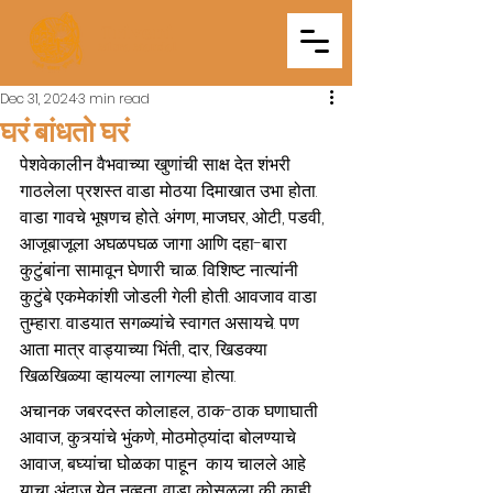
Triveni
Mitra Mandal
Dec 31, 2024
3 min read
घरं बांधतो घरं
पेशवेकालीन वैभवाच्या खुणांची साक्ष देत शंभरी 
गाठलेला प्रशस्त वाडा मोठया दिमाखात उभा होता. 
वाडा गावचे भूषणच होते. अंगण, माजघर, ओटी, पडवी, 
आजूबाजूला अघळपघळ जागा आणि दहा-बारा 
कुटुंबांना सामावून घेणारी चाळ. विशिष्ट नात्यांनी 
कुटुंबे एकमेकांशी जोडली गेली होती. आवजाव वाडा 
तुम्हारा. वाडयात सगळ्यांचे स्वागत असायचे. पण 
आता मात्र वाड्याच्या भिंती, दार, खिडक्या 
खिळखिळ्या व्हायल्या लागल्या होत्या.
अचानक जबरदस्त कोलाहल, ठाक-ठाक घणाघाती 
आवाज, कुत्र्यांचे भुंकणे, मोठमोठ्यांदा बोलण्याचे 
आवाज, बघ्यांचा घोळका पाहून  काय चालले आहे 
याचा अंदाज येत नव्हता. वाडा कोसळला की काही 