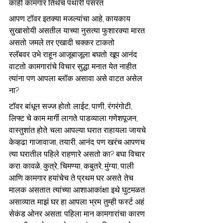
काही कामगार तिथेच पथारी पसरत.
आपण टॉवर इतक्या मजल्यांचा आहे, कायकाय 
सुखासोयी असतील याच्या नुसत्या फुशारक्या मारत 
असतो. जमले तर एखादी चक्कर टाकतो. 
स्लॅबवर उभे राहून आजूबाजूला बघतो. खूप आनंद 
वाटतो. कामगारांचे विचार सुद्धा मनात येत नाहीत. 
त्यांना पण आपला ब्लॉक असावा असे वाटत असेल 
ना?
टॉवर बांधून सज्ज होतो. लाईट, पाणी, रंगरंगोटी, 
लिफ्ट चे काम मार्गी लागते. पाडव्याला गणेशपूजन, 
वास्तुशांत होते. चला आपल्या घरात राहायला जायचे. 
केव्हढा गाजावाजा, तयारी, आनंद. पण खरंच आपणच 
त्या घरातील पहिले राहणारे असतो का? बघा विचार 
करा. कावळे, कुत्रे, चिमण्या, कबुतरे, मुंग्या, पाली 
आणि कामगार हयांचेच ते प्रथम घर असते. तेच 
मालक असतात. त्यांच्या आशाआकांक्षा इथे घुटमळत 
असाव्यात. माझं घर हा आपला भ्रम. तुम्ही फर्स्ट अहं 
सेकंड ओनर असता. पहिला मान कामगारांचा कारण 