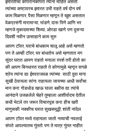
इमारतीचा कोपरानकोपरा त्यांना माहित असतो. 
त्यांच्या कष्टावरच इमारत उभी राहते. वर्ष दोन वर्ष 
काम मिळणार, पैसा मिळणार म्हणून ते खुश असतात. 
वेळप्रसंगी मारामाऱ्या, भांडणे, दारू पिणे आणि भर 
म्हणजे मुकादमाच्या शिव्या, ओरडा खाणे. पण दुसऱ्या 
दिवशी नवीन उत्साहाने काम सुरु.
आपण टॉवर, घराचे बांधकाम चालू आहे असे म्हणतो. 
पण ते आम्ही टॉवर, घर बांधतोय असे म्हणतात. मग 
सुंदर घरात आपण राहतो. मनाला स्पर्श तरी होतो का 
की आपण बिनधास्त राहतो ते कोणामुळे. म्हणून सगळे 
श्रेय त्यांना द्या. ईश्वराजवळ त्यांच्या  साठी दुवा मागा. 
सुखी ठेवायला सांगा. राहायला जायच्या आधी सर्वांचा 
मान करा. गोडधोड खाऊ घाला. बक्षीस द्या. त्यांचे 
आनंदाने उजळलेले चेहरे तुम्हाला आशीर्वादच देतील. 
कधी भेटले तर जरूर विचारपूस करा. हीच खरी 
माणुसकी. नक्कीच घरात सुखसमृद्धी, शांती नांदेल.
आपण टॉवर मध्ये राहायला जातो. नव्याची नवलाई 
संपते. आपल्यातच गुंततो. पण ते मात्र गुंतत नाहीत. 