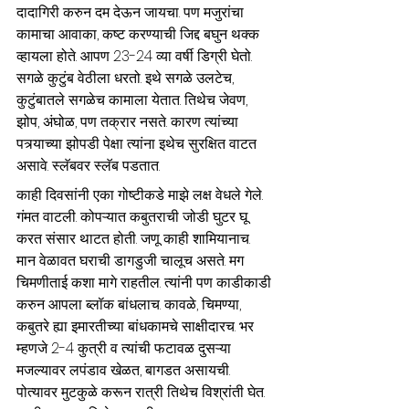
दादागिरी करुन दम देऊन जायचा. पण मजुरांचा 
कामाचा आवाका, कष्ट करण्याची जिद्द बघुन थक्क 
व्हायला होते. आपण 23-24 व्या वर्षी डिग्री घेतो. 
सगळे कुटुंब वेठीला धरतो. इथे सगळे उलटेच, 
कुटुंबातले सगळेच कामाला येतात. तिथेच जेवण, 
झोप, अंघोळ, पण तक्रार नसते. कारण त्यांच्या 
पत्र्याच्या झोपडी पेक्षा त्यांना इथेच सुरक्षित वाटत 
असावे. स्लॅबवर स्लॅब पडतात.
काही दिवसांनी एका गोष्टीकडे माझे लक्ष वेधले गेले. 
गंमत वाटली. कोपऱ्यात कबुतराची जोडी घुटर घू 
करत संसार थाटत होती. जणू काही शामियानाच. 
मान वेळावत घराची डागडुजी चालूच असते. मग 
चिमणीताई कशा मागे राहतील. त्यांनी पण काडीकाडी 
करुन आपला ब्लॉक बांधलाच. कावळे, चिमण्या, 
कबुतरे ह्या इमारतीच्या बांधकामचे साक्षीदारच. भर 
म्हणजे 2-4 कुत्री व त्यांची फटावळ दुसऱ्या 
मजल्यावर लपंडाव खेळत, बागडत असायची. 
पोत्यावर मुटकुळे करून रात्री तिथेच विश्रांती घेत. 