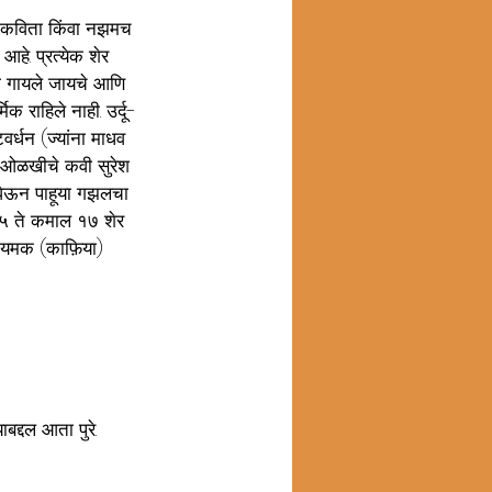
टी कविता किंवा नझमच 
हे. प्रत्येक शेर 
ला गायले जायचे आणि 
क राहिले नाही. उर्दू-
पटवर्धन (ज्यांना माधव 
ा ओळखीचे कवी सुरेश 
 घेऊन पाहूया गझलचा 
 ५ ते कमाल १७ शेर 
ात यमक (काफ़िया) 
ाबद्दल आता पुरे.