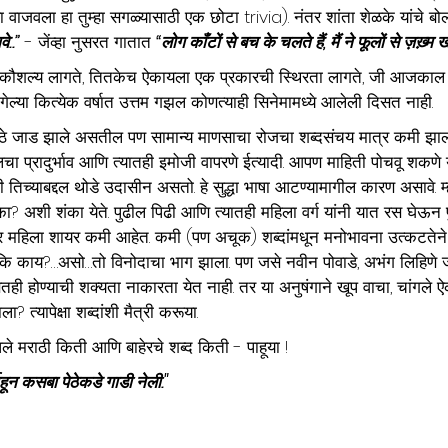
या वाजवला हा तुम्हा सगळ्यासाठी एक छोटा trivia). नंतर शांता शेळके यांचे 
े..”
 - जेंव्हा नुसरत गातात 
“लोग काँटों से बच के चलते हैं, मैं ने फूलों से ज़ख़्म खा
कौशल्य लागते, तितकेच ऐकायला एक प्रकारची स्थिरता लागते, जी आजकाल 
गेल्या कित्येक वर्षात उत्तम गझल कोणत्याही सिनेमामध्ये आलेली दिसत नाही. 
ोठे जाड झाले असतील पण सामान्य माणसाचा रोजचा शब्दसंचय
मात्र कमी झाल
प्रादुर्भाव आणि त्यातही इमोजी वापरणे ईत्यादी. आपण माहिती पोचवू शकणे य
ी तिच्याबद्दल थोडे उदासीन असतो. हे सुद्धा भाषा आटण्यामागील कारण असावे. 
? अशी शंका येते. पुढील पिढी आणि त्यातही महिला वर्ग यांनी यात रस घेऊन प
तर महिला शायर कमी आहेत. कमी (पण अचूक) शब्दांमधून मनोभावना उत्कटतेने म
ि काय?…असो…तो विनोदाचा भाग झाला. पण जसे नवीन पोवाडे, अभंग लिहिणे 
ी होण्याची शक्यता नाकारता येत नाही. तर या अनुषंगाने खूप वाचा, चांगले 
ा? त्यापेक्षा शब्दांशी मैत्री करूया. 
ले मराठी किती आणि बाहेरचे शब्द किती - पाहूया !
ाहून कसबा पेठेकडे गाडी नेली."