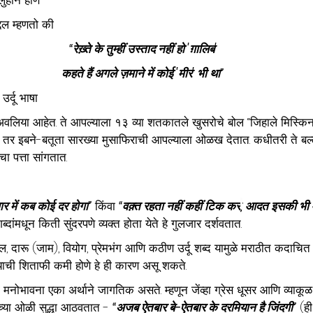
लुहान होणे
्दल म्हणतो की
“रेख़्ते के तुम्हीं उस्ताद नहीं हो 'ग़ालिब'
कहते हैं अगले ज़माने में कोई 'मीर' भी था”
उर्दू भाषा
वलिया आहेत. ते आपल्याला १३ व्या शतकातले खुसरोचे बोल “जिहाले मिस्किन
 तर इबने-बतूता सारख्या मुसाफिराची आपल्याला ओळख देतात. कधीतरी ते बल
 पत्ता सांगतात.  
वार में कब कोई दर होगा
”
 किंवा 
“वक़्त रहता नहीं कहीं टिक कर
,
 आदत इसकी भी आ
ब्दांमधून किती सुंदरपणे व्यक्त होता येते हे गुलजार दर्शवतात.
ैफल, दारू (जाम), वियोग, प्रेमभंग आणि कठीण उर्दू शब्द यामुळे मराठीत कदाचित
याची शिताफी कमी होणे हे ही कारण असू शकते. 
ी मनोभावना एका अर्थाने जागतिक असते. म्हणून जेंव्हा ग्रेस धूसर आणि व्याकूळ
च्या ओळी सुद्धा आठवतात - 
“अजब ऐतबार बे-ऐतबार के दरमियान है जिंदगी”
 (ह