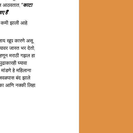
बोल आठवतात, 
“काटा 
ए हैं”
. 
कमी झाली आहे. 
ाय. खूप कारणे असू 
ावर जास्त भर देतो, 
म्हणून मराठी गझल हा 
ुढाकारही घ्यावा 
ांडणे हे महिलाना 
जवळपास बंद झाले 
ऐका आणि नक्की लिहा. 