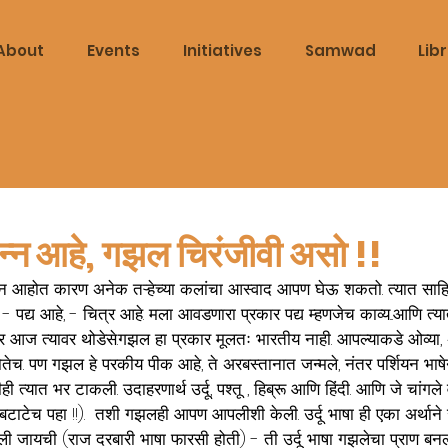
About
Events
Initiatives
Samwad
Lib
न आहे, गझल चिरंजीवी असो !!
 आहोत कारण अनेक तऱ्हेच्या कलांचा आस्वाद आपण घेऊ शकतो. त्यात साहित
, - पद्य आहे, - चित्र आहे. मला आवडणारा प्रकार पद्य म्हणजेच काव्य...आणि त
 आज त्यावर थोडेसे.गझल हा प्रकार मूलतः भारतीय नाही. आपल्याकडे ओव्या, अभ
 होतेच. पण गझल हे परकीय पीक आहे, ते अरबस्तानात जन्मले, नंतर पर्शियन भाषे
ीही त्यात भर टाकली. उदाहरणार्थ उर्दू, पश्तू , हिब्रू आणि हिंदी. आणि जे चांग
बटाटेच पहा !!).  तशी गझलही आपण आपलीशी केली. उर्दू भाषा ही एका अर्थाने 
ली जायची (राज दरबारी भाषा फारसी होती) - ती उर्दू भाषा गझलेचा प्राण बनल