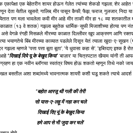
ेक एकापेक्षा एक बेहेतरीन शायर होऊन गेलेत. त्यांच्या शेकडो गझला, शेर आहेत
हणून देता येतील. खुसरो, गालिब, मीर पासून कैफी, फैझ, फराज, गुलजार, निदा या
ेतात. पण मला भावलेला कवी मीर आहे. मीर ताकी मीर हा १८ व्या शतकातील म
 काळात (१३ वे शतक) गझला बहुतेक धार्मिक-सुफी मिजाशीच्या होत्या. पण नंतर
ी असे वेगळे रंगही मिसळले. मीरच्या काळात दिल्लीवर खूप आक्रमण आणि रक्तपा
्या भयाणतेचे बिंब मीरच्या काव्यात पडलेले दिसून येतं. त्याला खुदा-ए-सुखन (
दर गझला म्हणजे “पत्ता पत्ता बूता बूता”, “ये धुवासा कहा से”, “इब्तिदाए इश्क है र
आहे 
“दिखाई दिये यू के बेखुद किया”
 ‘बाज़ार’ या चित्रपटात खैयाम यांनी ती आ
ग्रहण हा एक नवीन ब्लॉगचा स्वतंत्र विषय होऊ शकतो म्हणून तिथे नको जाय
ल बसतील अशा शब्दांमध्ये भावनात्मक शायरी कशी घडू शकते त्याचे आदर्
“बहोत आरजू थी गली की तेरी
सो यास-ए-लहू में नहा कर चले
दिखाई दिए यूं के बेखुद किया
हमे आप से भी जुदा कर चले”