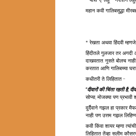
* यास-ए-लहू - नैराशेने लहु
महान कवी गालिबसुद्धा मीरबद
* रेखता अथवा हिंदवी म्हणजे 
हिंदीतले गुलजार तर अगदी अ
दाखवतात. नुसते बोलच नाही
करतात आणि गालिबच्या घराचा
कधीतरी ते लिहितात - 
“
दीवारों की चिंता रहती है, दी
सोप्या, मोजक्या पण प्रभावी श
दुर्दैवाने गझल हा प्रकार म
नाही. पण उत्तम गझल लिहिण्
कवी किंवा शायर म्हणा त्यांच
लिहितात तेंव्हा सलीम कौसर