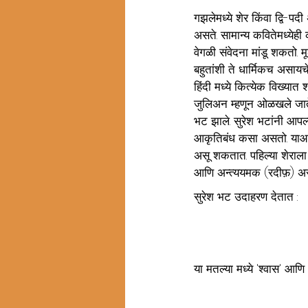
गझलेमध्ये शेर किंवा द्वि-प
असते. सामान्य कवितेमध्येह
वेगळी संवेदना मांडू शकतो.
बहुतांशी ते धार्मिकच असायच
हिंदी मध्ये कित्येक विख्यात श
जुलिअन म्हणून ओळखले जाते)
भट झाले. सुरेश भटांनी आपल
आकृतिबंध कसा असतो. याआधी
असू शकतात. पहिल्या शेराला
आणि अन्त्ययमक (रदीफ़) अस
सुरेश भट उदाहरण देतात :
या मतल्या मध्ये 'श्वास' आणि 