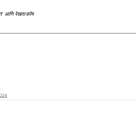
वात” आणि रेखता.कॉम
024