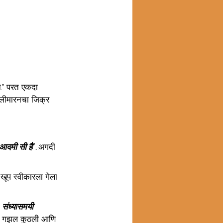
..” परत एकदा 
्लीमारनचा जिक्र 
दमी सी है”
…अगदी 
 खूप स्वीकारला गेला 
 
संध्यासमयी
ी गझल कुठली आणि 