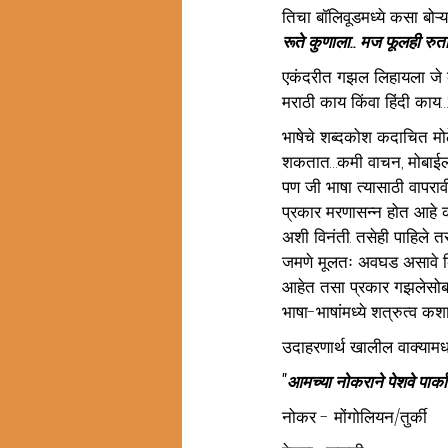
तिचा बॉलिवूडमध्ये कसा बोऱ्
रूते कुणाला.. मज फूलही रुताव
एकंदरीत गझल लिहायला जे 
मराठी काय किंवा हिंदी काय…
भाषेचे शब्दकोश कदाचित म
शकतात…कमी वाचन, मोबाईलचा 
पण जी भाषा त्यासाठी वापराव
प्रकार मरणासन्न होत आहे का
अशी विनंती. तसेही पाहिले 
जमणे मूलतः अवघड असावे क
आहेत तसा प्रकार गझलेसोबतह
भाषा-भाषांमध्ये शत्रुत्व कशाल
उदाहरणार्थ खालील वाक्यामध
"आमच्या नोकराने पेशवे पार्क
नोकर - मोंगोलियन/तुर्की  