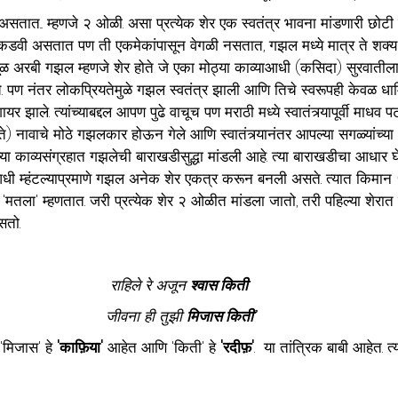
दी असतात... म्हणजे २ ओळी. असा प्रत्येक शेर एक स्वतंत्र भावना मांडणारी छो
ी कडवी असतात पण ती एकमेकांपासून वेगळी नसतात, गझल मध्ये मात्र ते शक्य आ
 मूळ अरबी गझल म्हणजे शेर होते जे एका मोठ्या काव्याआधी (कसिदा) सुरवाती
े. पण नंतर लोकप्रियतेमुळे गझल स्वतंत्र झाली आणि तिचे स्वरूपही केवळ धार्मि
ायर झाले. त्यांच्याबद्दल आपण पुढे वाचूच पण मराठी मध्ये स्वातंत्र्यापूर्वी माधव 
 नावाचे मोठे गझलकार होऊन गेले आणि स्वातंत्र्यानंतर आपल्या सगळ्यांच्य
्या काव्यसंग्रहात गझलेची बाराखडीसुद्धा मांडली आहे. त्या बाराखडीचा आधार
 म्हंटल्याप्रमाणे गझल अनेक शेर एकत्र करून बनली असते. त्यात किमान
 'मतला' म्हणतात. जरी प्रत्येक शेर २ ओळीत मांडला जातो, तरी पहिल्या शेर
तो. 
राहिले रे अजून 
श्वास किती
जीवना ही तुझी 
मिजास किती”
'मिजास' हे 
'काफ़िया'
 आहेत आणि 'किती' हे 
'रदीफ़'
.  या तांत्रिक बाबी आहेत. त्य