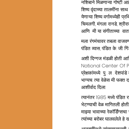
नशिबाने मिळणाऱ्या गोष्टी आ
शिष्य वृंदाच्या तालमींना सा
येणाऱ्या शिष्य वर्गामध्येही
चिमलगी, मंगला रानडे, श्री
आणि  मी या संगीताच्या  वात
मला रंगमंचावर तबला वाजवण्य
पंडित व्यास, पंडित के. जी.
अशी दिग्गज मंडळी होती आणि 
National Center Of Perfo
प्रेक्षकांमध्ये  पु . ल . दे
भाग्यच. त्या वेळेस मी फक्त
आशीर्वाद दिला.
त्यानंतर 1985 मध्ये पंडित र
भेटण्याची वेळ मागितली होती.
माझ्या भावाच्या रेकॉर्डिंग्स
त्यांच्या बरोबर घालवलेले ह
आठवणींमध्ये सांगण्यासारख