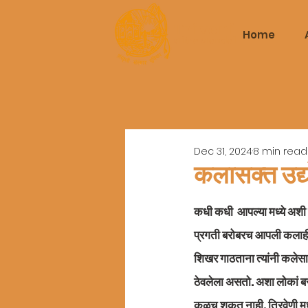
Triveni
Home
Mitra Mandal
Dec 31, 2024
8 min read
कलासक्त उद
कधी कधी  आपल्या मध्ये अशी क
प्रगती बरोबरच आपली कलाही त
शिखर गाठताना त्यांनी कलेसा
ठेवलेला असतो. अशा लोकां बरोब
कळूच शकत नाही. ​​त्रिवेणी