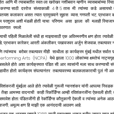
हेत. आणि मी त्याबाबतीत स्वतःला खरोखर नशीबवान म्हणीन. व्यासबाबांच्या रियाझ
थ करण्या साठी  दररोज  संध्याकाळी 
4 ते 5 तास  मी  त्यांच्या  कडे  असायचो. त
 प्रथितयश कलाकार असत. त्यात प्रामुख्याने सुहास  व्यास, गणपती भट, प्रभाकर 
राम परशुराम अशी मंडळी होती. याचा  परिणाम  असा  झाला  की  मलाही रियाजा
ावरणात  रमलो.  
ाची पहिली मिळालेली संधी हा माझ्यासाठी एक अविस्मरणीय क्षण होता. त्यावेळी 
 गिंडे, प्रभाकर कारेकर, आरती अंकलीकर, पखावजवर अर्जुन शेजवाळ, तबल्यावर न
त्यांच्याच  बरोबर तबल्यावर मीही 
साथीला. हा कार्यक्रम मुंबई मधील सर्वात प
rming Arts  (NCPA)  येथे झाला. 1000 लोकांच्या क्षमतेचं नाट्यगृह ठ
शपांडे बसलेले होते. अशा कार्यक्रमात पंडित सी. आर. व्यासांनी मला साथ करण्याची स
 दहावीत होतो. कार्यक्रम संपल्यानंतर  तबल्यावरच्या बालकलाकाराची पु.लं. नी 
विशंकरजी मुंबईला आले होते. त्यावेळी गुरूजी ग्यानशंकर यांनी आपल्या निवडक श
 तेंव्हा आमच्या वादनाची  काही रिकॉर्डिंग्स आम्ही रविशंकरजींना ऐकवली होती,
चा समावेश होता. पंडितजींनी ही रेकॉर्डिंग्स कौतुकानी ऐकली व त्यांच्या अनेक आठ
े खाजगी, अमूल्य क्षण हि माझी एक आनंददायी आठवण आहे..
ी अजून एक आठवण म्हणजे 1988 साली पद्मभूषण अब्दुल हलीम जाफर खान ह्या