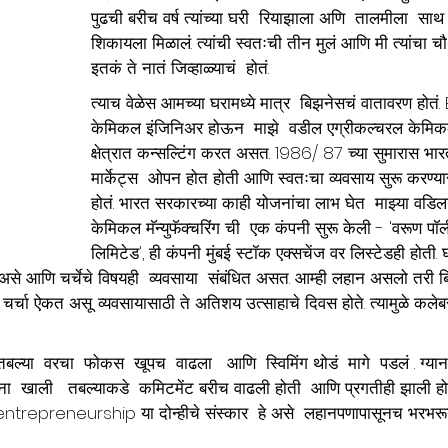
पुढची बरीच वर्ष त्यांच्या घरी  रियाझाला अणि  तालमीला  सा
शिकायला मिळालं. त्यांची स्वतःची तीन मुलं आणि मी त्यांचा च
इतकं ते नातं जिव्हाळ्याचं  होतं.
त्याच वेळेस आमच्या घरामध्ये मात्र  बिझनेसचं वातावरण होतं
केमिकल इंजिनिअर होऊन  माझे  वडील एग्रीकल्चरल केमिकल्
क्षेत्रात कन्सल्टिंग करत असत. 1986/ 87 च्या सुमारास भा
मार्केट्स  ओपन होत होती आणि स्वतःचा व्यवसाय सुरू करण्य
होतं. भारत सरकारच्या काही योजनांचा लाभ घेत  माझ्या वडिला
केमिकल मॅन्युफॅक्चरिंग ची  एक कंपनी सुरू केली - 'वरूण प
लिमिटेड', ही कंपनी मुंबई स्टॉक एक्सचेंज वर लिस्टेडही होती.
से आणि चर्चेचे विषयही  व्यवसाया 
संबंधित असत. आम्ही लहान असलो तरी बिझन
 चर्चा ऐकत असू. व्यवसायासाठी ते अतिशय उत्साहाचे दिवस होते. त्यामुळे कले
बल्या  वरचा  फोकस  खूपच  वाढला   आणि  स्विमिंग थोडं  मागे  पडलं . ग्या
्शना  खाली 
तबल्याकडे  कमिटमेंट बरीच वाढली होती  आणि प्रगतीही झाली हो
entrepreneurship या दोन्हीचे संस्कार  हे असे  लहानपणापासूनच भरभरून