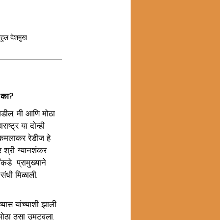
ाहुल देशमुख
ल का?
वडील, मी आणि मोठा 
्ट्र या दोन्ही 
. कमलाकर रेडीज हे 
र श्री. ग्यानशंकर 
डे  प्रामुख्याने  
संधी मिळाली. 
यास यांच्याशी झाली. 
 मोठा ठसा उमटवला. 