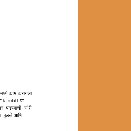
ग मध्ये काम करायला 
णि Reckitt या 
र  पडण्याची  संधी  
ग्न जुळले आणि 