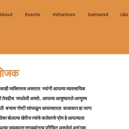
About
Events
Initiatives
Samwad
Lib
्योजक
ाही व्यक्तिमत्व असतात  ज्यांनी आपल्या व्यावसायिक 
ेवढीच  जपलेली असते.  आपल्या आयुष्यातले अत्युच्य 
ठी  बऱ्याच गोष्टी सांभाळून आपल्यातला  कलाकार हा जागा 
र बोलल्या खेरीज त्यांचे कलेवरचे प्रेम हे आपल्याला 
 मधल्या जवळपास सगळ्यांनाच परिचित असलेलं असं एक 