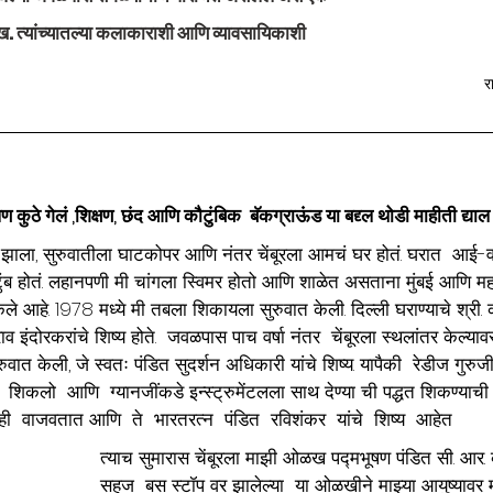
मुख. त्यांच्यातल्या कलाकाराशी आणि व्यावसायिकाशी 
 
र
 कुठे गेलं ,शिक्षण, छंद आणि कौटुंबिक  बॅकग्राऊंड या बद्द्ल थोडी माहीती द्या
 झाला, सुरुवातीला घाटकोपर आणि नंतर चेंबूरला आमचं घर होतं. घरात  आई-
 होतं. लहानपणी मी चांगला स्विमर होतो आणि शाळेत असताना मुंबई आणि महाराष
 केले आहे. 1978 मध्ये मी तबला शिकायला सुरुवात केली. दिल्ली घराण्याचे श्री
ाव इंदोरकरांचे शिष्य होते.  जवळपास पाच वर्षा नंतर  चेंबूरला स्थलांतर केल्याव
वात केली, जे स्वतः पंडित सुदर्शन अधिकारी यांचे शिष्य. यापैकी  रेडीज गुरुजींक
  शिकलो  आणि  ग्यानजींकडे इन्स्ट्रुमेंटलला साथ देण्या ची पद्धत शिकण्याची 
ी  वाजवतात आणि  ते  भारतरत्न  पंडित  रविशंकर  यांचे  शिष्य  आहेत
त्याच सुमारास चेंबूरला माझी ओळख पद्मभूषण पंडित सी. आर. व्
सहज  बस स्टॉप वर झालेल्या  या ओळखीने माझ्या आयुष्यावर