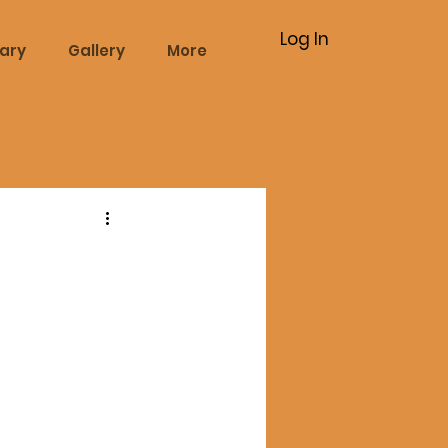
Log In
rary
Gallery
More