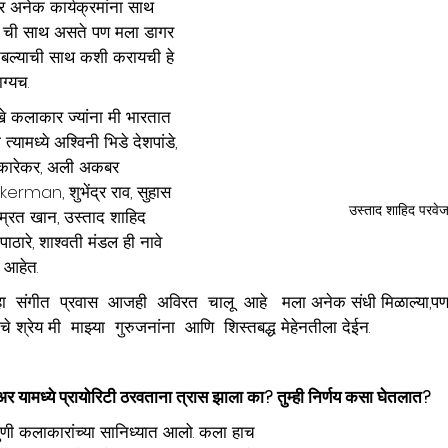
ोबर अनेक कार्यक्रमांना साथ 
 ची साथ असते पण मला डागर 
 तबल्याची साथ कशी करायची हे 
ग्यच.
खे कलाकार ज्यांना मी भारतात 
ामध्ये अश्विनी भिडे देशपांडे, 
कारेकर, अली अकबर 
kerman, शुभेंद्र राव, सुहास  
उस्ताद शाहिद परवे
इम्रत खान, उस्ताद शाहिद 
ाठारे, शाश्वती मंडल ही नावे 
 आहेत.
हा  संगीत  प्रवास  आजही  अविरत  चालू  आहे   मला अनेक संधी मिळाल्या,पण त
े श्रेय मी  माझ्या  गुरुजनांना  आणि  शिस्तबद्ध मेहेनतीला देईन.
यामध्ये प्रायोरिटी ठरवताना त्रास झाला का? तुम्ही निर्णय कसा घेतलात?
ी कलाकारांच्या सानिध्यात आलो. कला हाच 