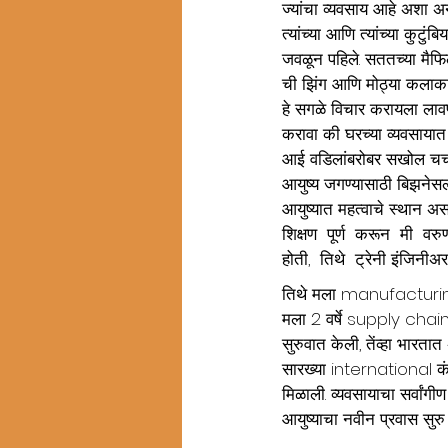
ज्यांचा व्यवसाय आहे अशा अन
त्यांच्या आणि त्यांच्या कुटुं
जवळून पहिले. सततच्या मैफि
ची झिंग आणि मोठ्या कलाकार
हे सगळे विचार करायला लावणा
करावा की घरच्या व्यवसायात पड
आई वडिलांबरोबर सखोल चर्चा
आयुष्य जगण्यासाठी बिझनेस
आयुष्यात महत्वाचे स्थान अस
शिक्षण  पूर्ण  करून  मी  वर
होती,  तिथे  ट्रेनी इंजिनी
तिथे मला manufacturing
मला 2 वर्षे supply chain म
सुरुवात केली, तेंव्हा भार
सारख्या international कंपन
मिळाली. व्यवसायाचा सर्वांगी
आयुष्याचा नवीन प्रवास सुरु