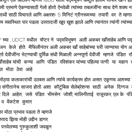
ेहमी प्रमाणे ऐकण्यासाठी गेलो होतो. ऐनवेळी त्यांच्या तबलजींना साथ देणे शक्य नव्
ी साठी विचारले आणि अक्षरशः 5 मिनिटं ग्रीनरूमच्या  तयारी  वर  ते म्हणाल
्रम व्यवस्थित पार पडला. उस्तादजी खूप खुश झाले आणि त्यानंतर त्यांनी त्यांच्य
्या , UDCT मधील  चॅप्टर ने  पद्मविभुषण  अली अकबर खॉंसाहेब आणि पद
योजन  केले  होते.  मैफिलीनंतर अली अकबर खॉं साहेबांच्या घरी जाण्याचा योग आ
र्णा देवीजींना भेटण्याची दुर्मिळ संधी मिळाली. अन्नपूर्णा देवीजी  म्हणजे  पंडित  
खॉंसाहेब यांची  कन्या  आणि  पंडित  रविशंकर यांच्या पहिल्या पत्नी.  या  महान
ा  मोठा  ठेवा  आहे .
ठ्या कलाकारांची उठबस आणि त्यांचे कार्यक्रम होत असत. एकूणच आमच्या 
य संगीतानेच साजरा होतो. अशा  कौटुंबिक सेलेब्रेशन्स  साठी  अनेक  दिग्गज 
 दिले  आहेत,  जसे  पंडित  भीमसेन  जोशी, मालिनीताई  राजूरकर, एल के  पंड
  वेंकटेश  कुमार.
 वर मोठा प्रभाव पडला ते म्हणजे 
ताद झिया मोही उद्दीन डागर. 
या पनवेलच्या गुरुकुलाशी जवळून 