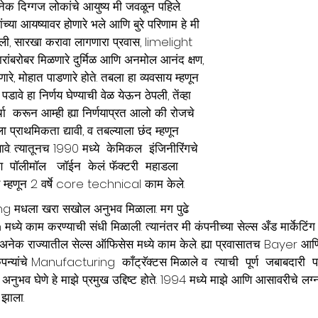
ेक दिग्गज लोकांचे आयुष्य मी जवळून पहिले. 
बियांच्या आयष्यावर होणारे भले आणि बुरे परिणाम हे मी 
ली, सारखा करावा लागणारा प्रवास, limelight 
ांबरोबर मिळणारे दुर्मिळ आणि अनमोल आनंद क्षण, 
रे, मोहात पाडणारे होते. तबला हा व्यवसाय म्हणून 
ावे हा निर्णय घेण्याची वेळ येऊन ठेपली, तेंव्हा 
  करून आम्ही ह्या निर्णयाप्रत आलो की रोजचे 
ला
 प्राथमिकता
द्यावी, व तबल्याला छंद म्हणून 
ावे. त्यातूनच 1990 मध्ये  केमिकल  इंजिनीरिंगचे  
ुण  पॉलीमॉल   जॉईन  केलं. फॅक्टरी  महाडला  
अर म्हणून 2 वर्षे core technical काम केले. 
 मधला खरा सखोल अनुभव मिळाला. मग पुढे 
ध्ये काम करण्याची संधी मिळाली. त्यानंतर मी कंपनीच्या सेल्स अँड मार्केटिं
तात अनेक राज्यातील सेल्स ऑफिसेस मध्ये काम केले. ह्या प्रवासातच Bayer आ
्यांचे Manufacturing  काँट्रॅक्टस मिळाले व  त्याची  पूर्ण  जबाबदारी  पा
ण अनुभव घेणे हे माझे प्रमुख उद्दिष्ट होते. 1994 मध्ये माझे आणि आसावरीचे ल
 झाला.