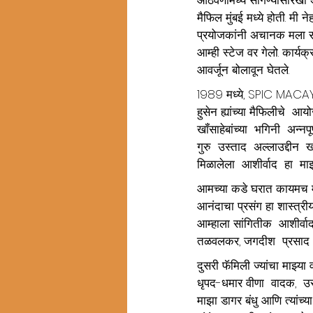
मैफिल मुंबई मध्ये होती. मी न
प्रयोजकांनी अचानक मला साथ
आम्ही स्टेज वर गेलो. कार्यक
आवर्जून बोलावून घेतले.
1989 मध्ये, SPIC MACAY च
हुसेन ह्यांच्या मैफिलीचे  आ
खॉंसाहेबांच्या  भगिनी  अन्नपू
गुरु  उस्ताद  अल्लाउद्दीन  
मिळालेला  आशीर्वाद  हा  माझ
आमच्या कडे घरात कायमच मो
आनंदाचा प्रसंग हा शास्त्री
आम्हाला सांगितीक  आशीर्वाद
तळवलकर, जगदीश  प्रसाद  व
दुसरी फॅमिली ज्यांचा माझ्या
धृपद-धमार वीणा  वादक,  उस्
माझा डागर बंधु आणि त्यांच्