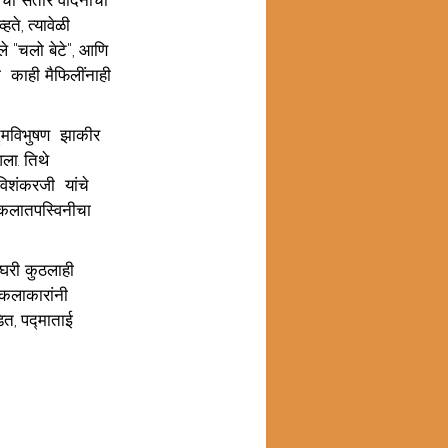
हते, त्यावेळी 
े "चलो बेटे", आणि 
ा  काही मैफिलींनाही 
्मविभुषण  झाकीर 
ला. तिथे  
रविशंकरजी  यांचे  
  कलातपस्विनीचा  
घरी कुठलाही 
 कलाकारांनी  
ित, पद्माताई  