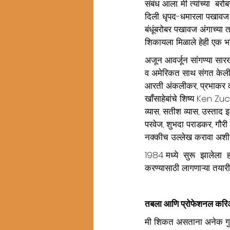
संबंध आला. मी त्यांच्या  बर
दिली. धृपद-धमारला पखावज
बंधूंबरोबर पखावज अंगाच्या
शिकायला मिळाले हेही एक भा
अजून आवर्जून सांगण्या सार
व अमेरिकत साथ संगत केली त्य
आरती अंकलीकर, प्रभाकर 
खॉंसाहेबांचे शिष्य Ken Zuc
व्यास, सतीश व्यास, उस्ताद 
परवेज, शुभदा पराडकर, गौरी प
नक्कीच उल्लेख करावा अशी
1984 मध्ये  सुरू  झालेला  
करण्यासाठी लागणाऱ्या तयारीच
तबला आणि प्रोफेशनल करिअर 
मी शिकत असताना अनेक गुण