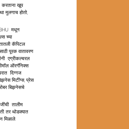
थ  करताना खूप 
ौथा मुलगाच होतो, 
. BHU  मधून 
स च्या 
रतातली कॅपिटल 
ासाठी पूरक वातावरण 
ंनी  एग्रीकल्चरल 
ॉलीमॉल ऑरगॅनिक्स 
 घरात  दिग्गज 
ेस मिटींग्स, प्रेस 
बरोबर बिझनेसचे 
नजींची  तालीम  
ती. तर थोडक्यात 
 मिळाले.