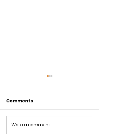
Comments
Write a comment...
स्वामी स्वरूपानंद संपादित ज्ञानेश्वरी
Dreaming Big
नित्यपाठ
Driving Far